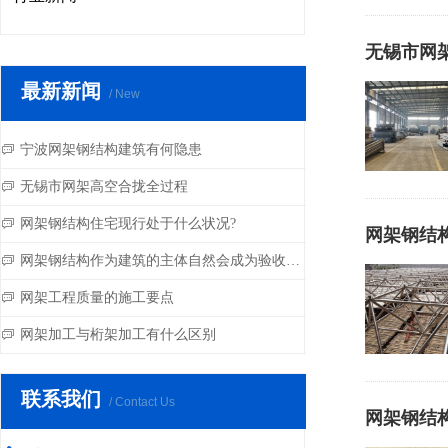
无锡市网
最新新闻
/ New
宁波网架钢结构建筑有何隐患
ꀃ
无锡市网架高空合拢全过程
ꀃ
网架钢结构住宅现行处于什么状况?
ꀃ
网架钢结
网架钢结构作为建筑的主体自然会成为验收的重点
ꀃ
网架工程质量的施工要点
ꀃ
网架加工与桁架加工有什么区别
ꀃ
联系我们
/ Contact Us
网架钢结