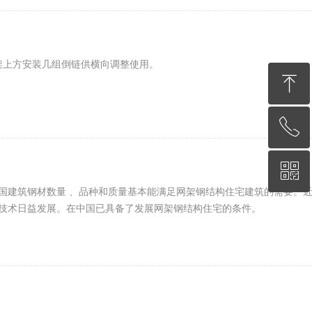
架上方安装几组倒链供横向调整使用。
ꁸ
ꂅ
回到顶部
ꀥ
13338973218
中国建筑钢材数量 、品种和质量基本能满足网架钢结构住宅建筑的需要。
技术日益发展。在中国已具备了发展网架钢结构住宅的条件。
微信二维码