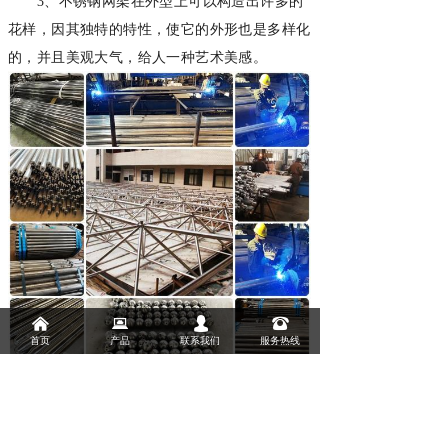
3、不锈钢网架在外型上可以构造出许多的
花样，因其独特的特性，使它的外形也是多样化
的，并且美观大气，给人一种艺术美感。
낀
뀵
넙
뀰
首页
产品
联系我们
服务热线
前一个：
无
ꄴ
后一个：
无
ꄲ