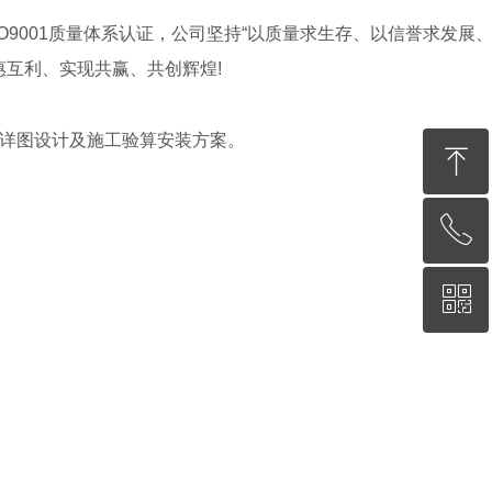
9001质量体系认证，公司坚持“以质量求生存、以信誉求发展
惠互利、实现共赢、共创辉煌!
的详图设计及施工验算安装方案。
ꁸ
ꂅ
回到顶部
ꀥ
13338973218
微信二维码