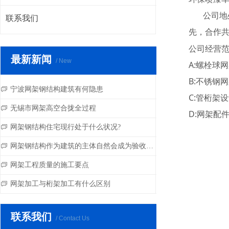
公司地处历
联系我们
先，合作共
公司经营
最新新闻
/ New
A:螺栓球
B:不锈钢
宁波网架钢结构建筑有何隐患
ꀃ
C:管桁架
无锡市网架高空合拢全过程
ꀃ
D:网架配
网架钢结构住宅现行处于什么状况?
ꀃ
网架钢结构作为建筑的主体自然会成为验收的重点
ꀃ
网架工程质量的施工要点
ꀃ
网架加工与桁架加工有什么区别
ꀃ
联系我们
/ Contact Us