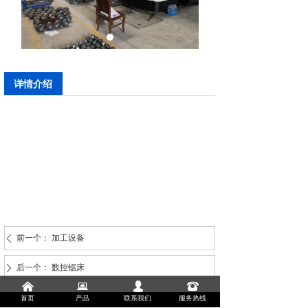
详情介绍
前一个：
加工设备
ꄴ
后一个：
数控锯床
ꄲ
낀
뀵
넙
뀰
首页
产品
联系我们
服务热线