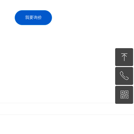
我要询价
ꁸ
ꂅ
回到顶部
ꀥ
13338973218
微信二维码