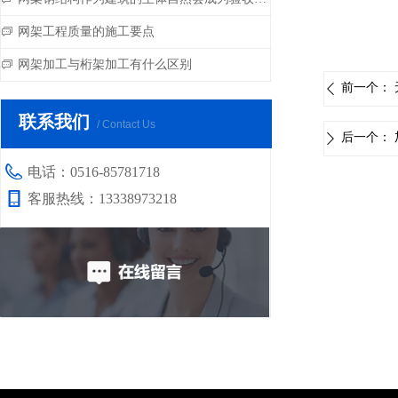
网架工程质量的施工要点
ꀃ
网架加工与桁架加工有什么区别
ꀃ
前一个：
ꄴ
联系我们
/ Contact Us
后一个：
ꄲ
电话：
0516-85781718
客服热线：
13338973218