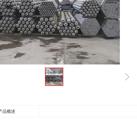
ꁇ
产品概述