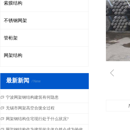
索膜结构
不锈钢网架
管桁架
网架结构
ꁆ
最新新闻
/ New
宁波网架钢结构建筑有何隐患
ꀃ
无锡市网架高空合拢全过程
ꀃ
网架钢结构住宅现行处于什么状况?
ꀃ
网架钢结构作为建筑的主体自然会成为验收的重点
ꀃ