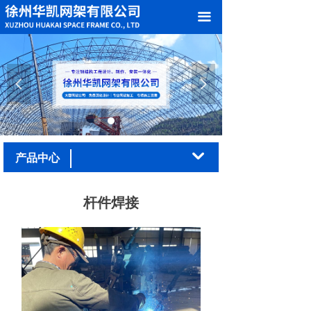
网站首页
끀
关于我们
产品中心
넳
넲
案例展示
加工车间
낔
产品中心
新闻中心
杆件焊接
在线留言
联系我们
荣誉资质