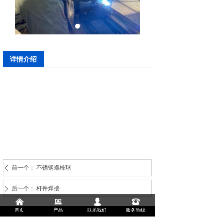
详情介绍
前一个：
不锈钢螺栓球
ꄴ
后一个：
杆件焊接
ꄲ
낀
뀵
넙
뀰
首页
产品
联系我们
服务热线