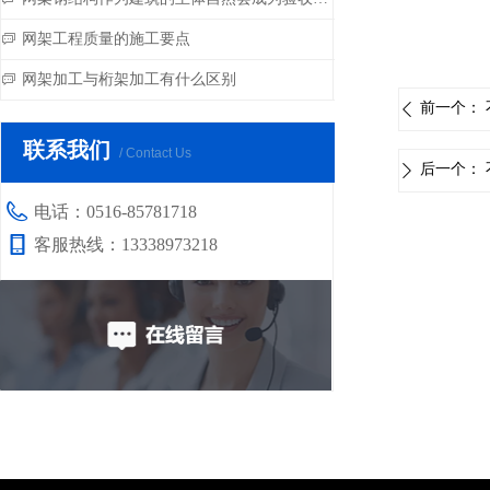
网架工程质量的施工要点
ꀃ
网架加工与桁架加工有什么区别
ꀃ
前一个：
ꄴ
联系我们
/ Contact Us
后一个：
ꄲ
电话：
0516-85781718
客服热线：
13338973218