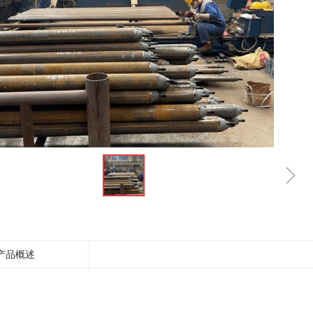
ꁇ
产品概述