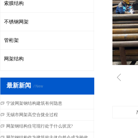
索膜结构
不锈钢网架
管桁架
网架结构
ꁆ
最新新闻
/ New
宁波网架钢结构建筑有何隐患
ꀃ
无锡市网架高空合拢全过程
ꀃ
网架钢结构住宅现行处于什么状况?
ꀃ
网架钢结构作为建筑的主体自然会成为验收的重点
ꀃ