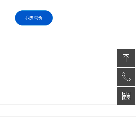
我要询价
ꁸ
ꂅ
回到顶部
ꀥ
13338973218
微信二维码