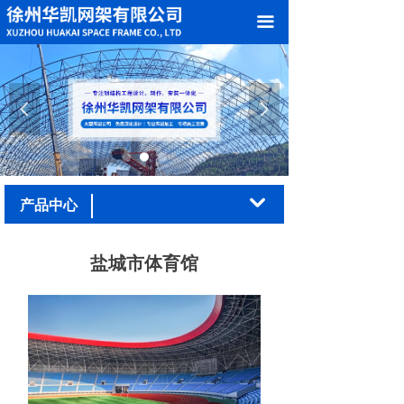
网站首页
끀
关于我们
产品中心
넳
넲
案例展示
加工车间
낔
产品中心
新闻中心
盐城市体育馆
在线留言
联系我们
荣誉资质