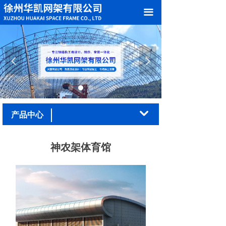
网站首页
끀
关于我们
产品中心
넳
넲
案例展示
加工车间
낔
产品中心
新闻中心
神农架体育馆
在线留言
联系我们
荣誉资质