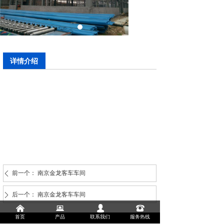
详情介绍
前一个：
南京金龙客车车间
ꄴ
后一个：
南京金龙客车车间
ꄲ
낀
뀵
넙
뀰
首页
产品
联系我们
服务热线