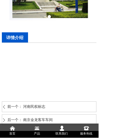
详情介绍
前一个：
河南民权标志
ꄴ
后一个：
南京金龙客车车间
ꄲ
낀
뀵
넙
뀰
首页
产品
联系我们
服务热线