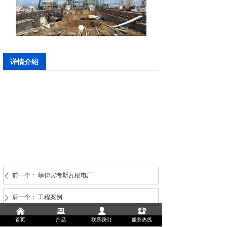
详情介绍
前一个：
菲律宾考斯瓦根电厂
ꄴ
后一个：
工程案例
ꄲ
낀
뀵
넙
뀰
首页
产品
联系我们
服务热线