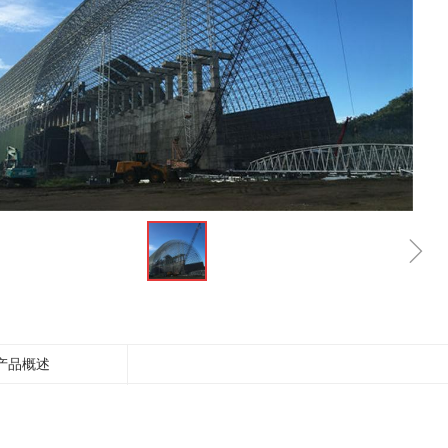
ꁇ
产品概述