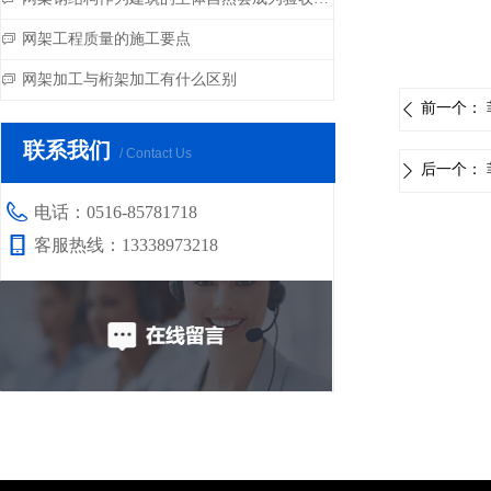
网架工程质量的施工要点
ꀃ
网架加工与桁架加工有什么区别
ꀃ
前一个：
ꄴ
联系我们
/ Contact Us
后一个：
ꄲ
电话：
0516-85781718
客服热线：
13338973218