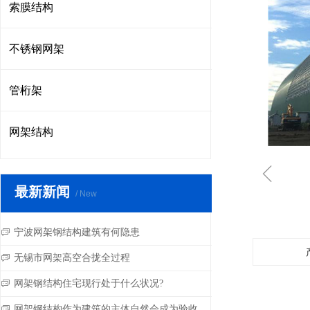
索膜结构
不锈钢网架
管桁架
网架结构
ꁆ
最新新闻
/ New
宁波网架钢结构建筑有何隐患
ꀃ
无锡市网架高空合拢全过程
ꀃ
网架钢结构住宅现行处于什么状况?
ꀃ
网架钢结构作为建筑的主体自然会成为验收的重点
ꀃ