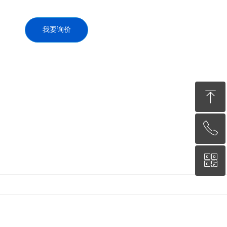
我要询价
ꁸ
ꂅ
回到顶部
ꀥ
13338973218
微信二维码