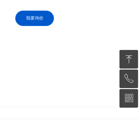
我要询价
ꁸ
ꂅ
回到顶部
ꀥ
13338973218
微信二维码