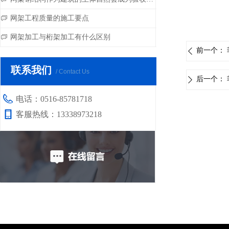
网架工程质量的施工要点
ꀃ
网架加工与桁架加工有什么区别
ꀃ
前一个：
ꄴ
联系我们
/ Contact Us
后一个：
ꄲ
电话：
0516-85781718
客服热线：
13338973218