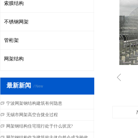
索膜结构
不锈钢网架
管桁架
网架结构
ꁆ
最新新闻
/ New
宁波网架钢结构建筑有何隐患
ꀃ
无锡市网架高空合拢全过程
ꀃ
网架钢结构住宅现行处于什么状况?
ꀃ
网架钢结构作为建筑的主体自然会成为验收的重点
ꀃ