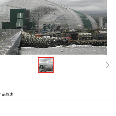
ꁇ
产品概述