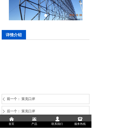
详情介绍
前一个：
策克口岸
ꄴ
后一个：
策克口岸
ꄲ
낀
뀵
넙
뀰
首页
产品
联系我们
服务热线