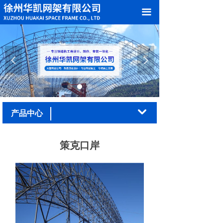
网站首页
끀
关于我们
产品中心
넳
넲
案例展示
加工车间
낔
产品中心
新闻中心
策克口岸
在线留言
联系我们
荣誉资质