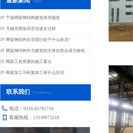
最新新闻
/ New
宁波网架钢结构建筑有何隐患
ꀃ
无锡市网架高空合拢全过程
ꀃ
网架钢结构住宅现行处于什么状况?
ꀃ
网架钢结构作为建筑的主体自然会成为验收的重点
ꀃ
网架工程质量的施工要点
ꀃ
网架加工与桁架加工有什么区别
ꀃ
联系我们
/ Contact Us
电话：
0516-85781718
客服热线：
13338973218