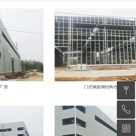
厂房
门式钢架钢结构仓库
ꁸ
ꂅ
回到顶部
ꀥ
13338973218